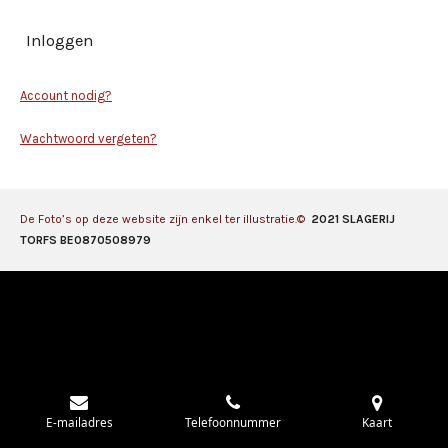
Inloggen
Account nodig?
Wachtwoord vergeten?
De Foto’s op deze website zijn enkel ter illustratie.©
2021 SLAGERIJ
TORFS BE0870508979
E-mailadres
Telefoonnummer
Kaart