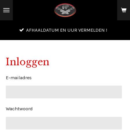
Ga
direct
naar
BES
AFHAALDATUM EN UUR VERMELDEN !
de
TEL
hoofdinhoud
Inloggen
E-mailadres
Wachtwoord